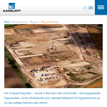
OK
Hjem
Kompetencer
Byggeri
Byggemodning
Før et byggeri begyndes – om det er flere huse eller en hel bydel – skal byggegrunden
byggemodnes, så den efterfølgende giver optimale betingelser for byggeprocessen og
for den endelige beboelse eller erhverv.