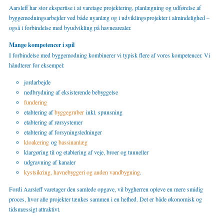
Aarsleff har stor ekspertise i at varetage projektering, planlægning og udførelse af
byggemodningsarbejder ved både nyanlæg og i udviklingsprojekter i almindelighed –
også i forbindelse med byudvikling på havnearealer.
Mange kompetencer i spil
I forbindelse med byggemodning kombinerer vi typisk flere af vores kompetencer. Vi
håndterer for eksempel:
jordarbejde
nedbrydning af eksisterende bebyggelse
fundering
etablering af
byggegruber
inkl. spunsning
etablering af rørsystemer
etablering af forsyningsledninger
kloakering
og
bassinanlæg
klargøring til og etablering af veje, broer og tunneller
udgravning af kanaler
kystsikring, havnebyggeri og anden vandbygning
.
Fordi Aarsleff varetager den samlede opgave, vil bygherren opleve en mere smidig
proces, hvor alle projekter tænkes sammen i en helhed. Det er både økonomisk og
tidsmæssigt attraktivt.