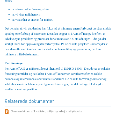
andet:
at vi overholder love og aftaler
at vi viser miljøhensyn
at vi alle har et ansvar for miljøet.
Det betyder at, vi i det daglige har fokus på at minimere energiforbruget og på at undgå
spild og overforbrug af materialer. Desuden lægger vi i Aarsleff mange kræfter i at
udvikle egne produkter og processer for at mindske CO2-udledningen – det gælder
særligt inden for opgravningsfri rørfornyelse. På de enkelte projekter, samarbejder vi
desuden ofte med kunden om fra start at indtænke tiltag og procedurer, der kan
minimere miljøbelastningen.
Certificeringer
Per Aarsleff A/S er miljøcertificeret i henhold til DS/ISO 14001. Derudover er enkelte
forretningsområder og selskaber i Aarsleff-koncernen certificeret efter en række
nationale og internationale anerkendte standarder. De enkelte forretningsområder og
selskaber vurderer løbende yderligere certificeringer, når det bidrager til at styrke
kvalitet, vækst og position.
Relaterede dokumenter
Sammenfatning af kvalitets-, miljø- og arbejdsmiljøledelse