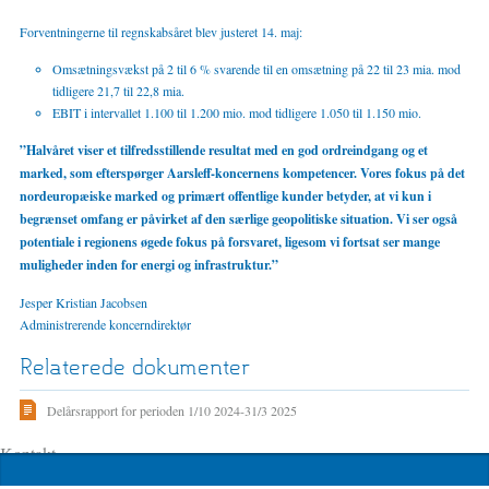
Forventningerne til regnskabsåret blev justeret 14. maj:
Omsætningsvækst på 2 til 6 % svarende til en omsætning på 22 til 23 mia. mod
tidligere 21,7 til 22,8 mia.
EBIT i intervallet 1.100 til 1.200 mio. mod tidligere 1.050 til 1.150 mio.
”Halvåret viser et tilfredsstillende resultat med en god ordreindgang og et
marked, som efterspørger Aarsleff-koncernens kompetencer. Vores fokus på det
nordeuropæiske marked og primært offentlige kunder betyder, at vi kun i
begrænset omfang er påvirket af den særlige geopolitiske situation. Vi ser også
potentiale i regionens øgede fokus på forsvaret, ligesom vi fortsat ser mange
muligheder inden for energi og infrastruktur.”
Jesper Kristian Jacobsen
Administrerende koncerndirektør
Relaterede dokumenter
Delårsrapport for perioden 1/10 2024-31/3 2025
Kontakt
Koncernkommunikation