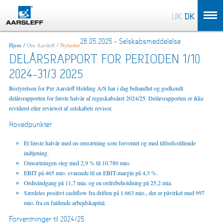
OK
28.05.2025 - Selskabsmeddelelse
Hjem
Om Aarsleff
Nyheder
DELÅRSRAPPORT FOR PERIODEN 1/10
2024-31/3 2025
Bestyrelsen for Per Aarsleff Holding A/S har i dag behandlet og godkendt
delårsrapporten for første halvår af regnskabsåret 2024/25. Delårsrapporten er ikke
revideret eller reviewet af selskabets revisor.
Hovedpunkter
Et første halvår med en omsætning som forventet og med tilfredsstillende
indtjening.
Omsætningen steg med 2,9 % til 10.780 mio.
EBIT på 465 mio. svarende til en EBIT-margin på 4,3 %.
Ordreindgang på 11,7 mia. og en ordrebeholdning på 25,2 mia.
Særdeles positivt cashflow fra driften på 1.663 mio., der er påvirket med 997
mio. fra en faldende arbejdskapital.
Forventninger til 2024/25