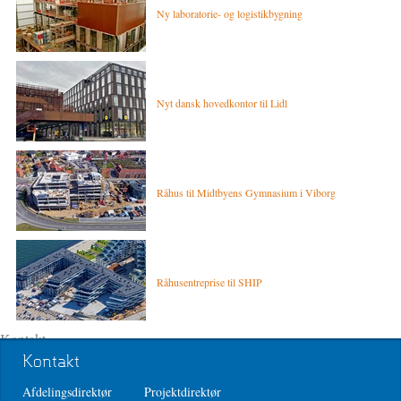
Ny laboratorie- og logistikbygning
Nyt dansk hovedkontor til Lidl
Råhus til Midtbyens Gymnasium i Viborg
Råhusentreprise til SHIP
Kontakt
Koncernkommunikation
Kontakt
+45 8744 2222
Afdelingsdirektør
Projektdirektør
koncernkommunikation@aarsleff.com