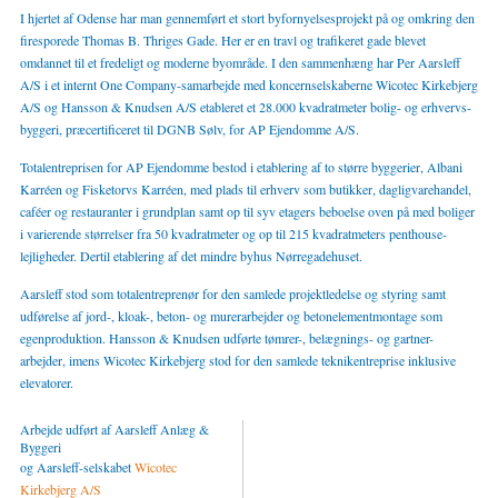
I hjertet af Odense har man gennemført et stort byfornyelsesprojekt på og omkring den
firesporede Thomas B. Thriges Gade. Her er en travl og trafikeret gade blevet
omdannet til et fredeligt og moderne byområde. I den sammenhæng har Per Aarsleff
A/S i et internt One Company-samarbejde med koncernselskaberne Wicotec Kirkebjerg
A/S og Hansson & Knudsen A/S etableret et 28.000 kvadratmeter bolig- og erhvervs­
byggeri, præcertificeret til DGNB Sølv, for AP Ejendomme A/S.
Totalentreprisen for AP Ejendomme bestod i etablering af to større byggerier, Albani
Karréen og Fisketorvs Karréen, med plads til erhverv som butikker, dagligvarehandel,
caféer og restauranter i grundplan samt op til syv etagers beboelse oven på med boliger
i varierende størrelser fra 50 kvadratme­ter og op til 215 kvadratmeters penthouse­
lejligheder. Dertil etablering af det mindre byhus Nørregadehuset.
Aarsleff stod som totalentreprenør for den samlede projektledelse og styring samt
udførelse af jord-, kloak-, beton- og murer­arbejder og betonelementmontage som
egenproduktion. Hansson & Knudsen udførte tømrer-, belægnings- og gartner-
arbejder, imens Wicotec Kirkebjerg stod for den samlede teknikentreprise inklusive
elevatorer.
Arbejde udført af Aarsleff Anlæg &
Byggeri
og Aarsleff-selskabet
Wicotec
Kirkebjerg A/S