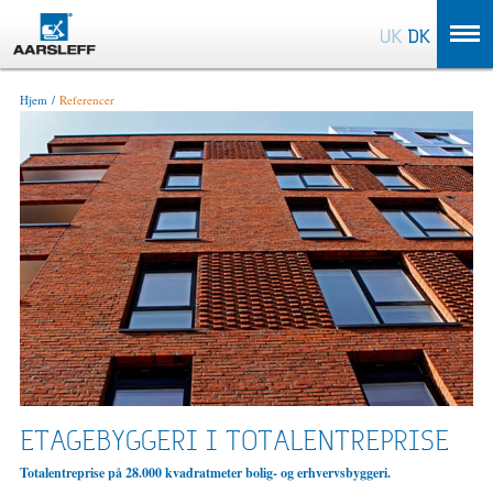
OK
Hjem
Referencer
ETAGEBYGGERI I TOTALENTREPRISE
Totalentreprise på 28.000 kvadratmeter bolig- og erhvervsbyggeri.