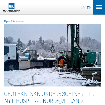
OK
Hjem
Referencer
GEOTEKNISKE UNDERSØGELSER TIL
NYT HOSPITAL NORDSJÆLLAND